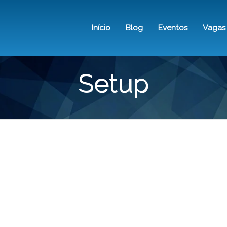
Pular
para
Início
Blog
Eventos
Vagas
o
NAVEGAÇÃO
conteúdo
principal
PRINCIPAL
Setup