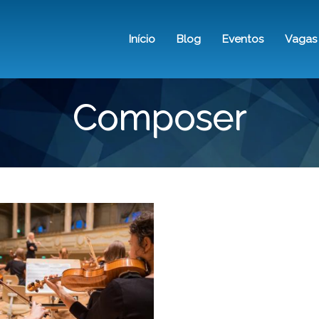
Pular
para
Início
Blog
Eventos
Vagas
o
NAVEGAÇÃO
conteúdo
principal
PRINCIPAL
Composer