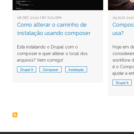
08 DEC 2020 | BY
XULISPA
09 AUG 2020
Como alterar o caminho de
Compose
instalação usando composer
usa?
Está instalando o Drupal com o
Hoje em di
composer e quer alterar o local dos
consideram
arquivos? Vem comigo!
workflow d
é o Compos
Drupal 9
Composer
Instalação
ajudar a e
Drupal 9