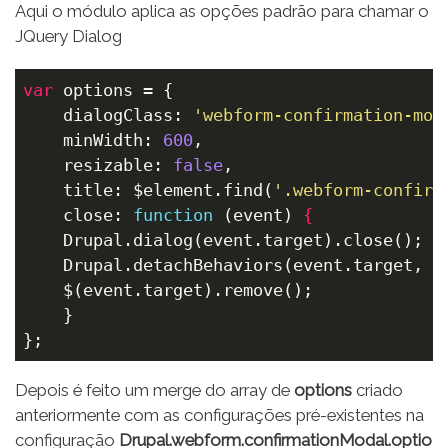
Aqui o módulo aplica as opções padrão para chamar o
JQuery Dialog
var
 options = {

    dialogClass: 
'webform-confirmation-mod
    minWidth: 
600
,

    resizable: 
false
,

    title: $element.find(
'.webform-confirm
    close: 
function
(event)
 {
    Drupal.dialog(event.target).close();

    Drupal.detachBehaviors(event.target, 
n
    $(event.target).remove();

    }

};
Depois é feito um merge do array de
options
criado
anteriormente com as configurações pré-existentes na
configuração
Drupal.webform.confirmationModal.optio