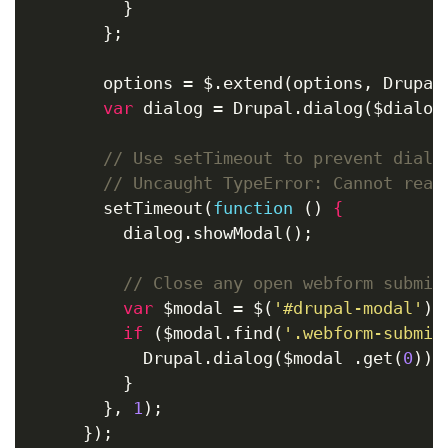
          }

        };

        options = $.extend(options, Drupal.
var
 dialog = Drupal.dialog($dialog,
// Use setTimeout to prevent dialo
// Uncaught TypeError: Cannot read
        setTimeout(
function
()
 {
          dialog.showModal();

// Close any open webform submis
var
 $modal = $(
'#drupal-modal'
);

if
 ($modal.find(
'.webform-submis
            Drupal.dialog($modal .get(
0
)).
          }

        }, 
1
);

      });
