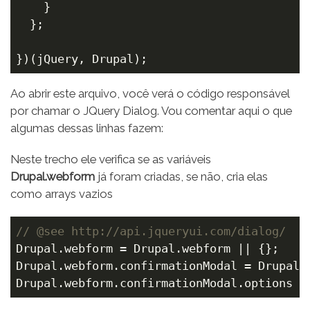
    }

  };

})(jQuery, Drupal);
Ao abrir este arquivo, você verá o código responsável
por chamar o JQuery Dialog. Vou comentar aqui o que
algumas dessas linhas fazem:
Neste trecho ele verifica se as variáveis
Drupal.webform
já foram criadas, se não, cria elas
como arrays vazios
// @see http://api.jqueryui.com/dialog/
Drupal.webform = Drupal.webform || {};

Drupal.webform.confirmationModal = Drupal.w
Drupal.webform.confirmationModal.options =