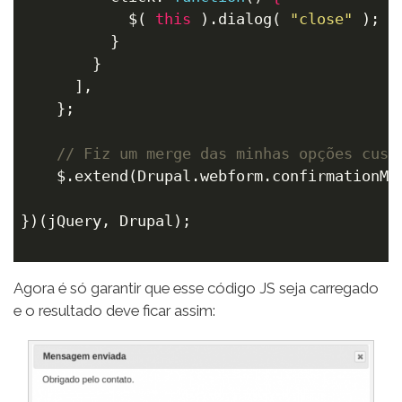
            $( 
this
 ).dialog( 
"close"
 );

          }

        }

      ],

    };

// Fiz um merge das minhas opções cust
    $.extend(Drupal.webform.confirmationMod
})(jQuery, Drupal);

Agora é só garantir que esse código JS seja carregado
e o resultado deve ficar assim: