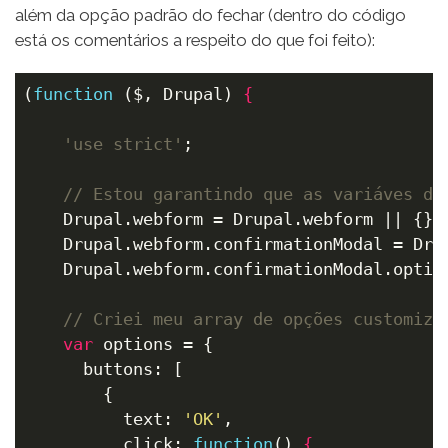
além da opção padrão do fechar (dentro do código
está os comentários a respeito do que foi feito):
(
function
($, Drupal)
 {
    'use strict'
;

// Estou garantindo que as variáves do
    Drupal.webform = Drupal.webform || {};

    Drupal.webform.confirmationModal = Drup
    Drupal.webform.confirmationModal.optio
// Criei meu array de opções customiza
var
 options = {

      buttons: [

        {

          text: 
'OK'
,

          click: 
function
()
 {