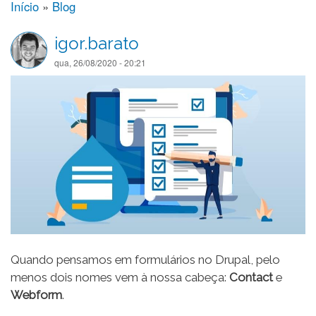
Início
Blog
TRILHA
igor.barato
DE
qua, 26/08/2020 - 20:21
NAVEGAÇÃO
Image
Quando pensamos em formulários no Drupal, pelo
menos dois nomes vem à nossa cabeça:
Contact
e
Webform
.