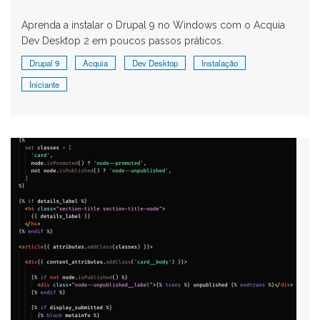
Aprenda a instalar o Drupal 9 no Windows com o Acquia
Dev Desktop 2 em poucos passos práticos.
Drupal 9
Acquia
Dev Desktop
Instalação
Iniciante