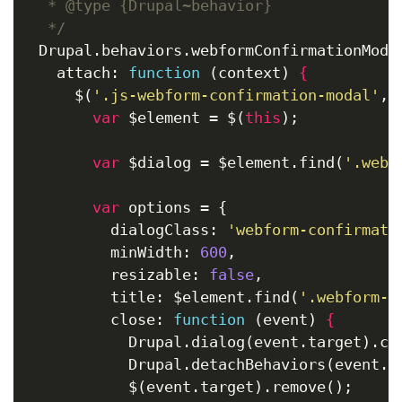
   * @type {Drupal~behavior}

   */
  Drupal.behaviors.webformConfirmationModal
    attach: 
function
(context)
 {
      $(
'.js-webform-confirmation-modal'
, 
var
 $element = $(
this
);

var
 $dialog = $element.find(
'.webf
var
 options = {

          dialogClass: 
'webform-confirmati
          minWidth: 
600
,

          resizable: 
false
,

          title: $element.find(
'.webform-c
          close: 
function
(event)
 {
            Drupal.dialog(event.target).clo
            Drupal.detachBehaviors(event.t
            $(event.target).remove();
