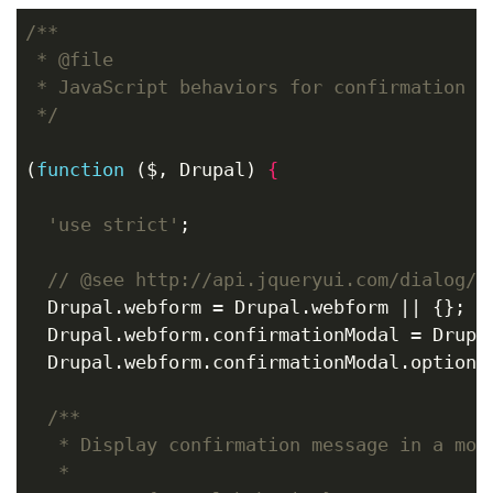
/**

 * @file

 * JavaScript behaviors for confirmation mo
 */
(
function
($, Drupal)
 {
  'use strict'
;

// @see http://api.jqueryui.com/dialog/
  Drupal.webform = Drupal.webform || {};

  Drupal.webform.confirmationModal = Drupal
  Drupal.webform.confirmationModal.options
/**

   * Display confirmation message in a moda
   *
