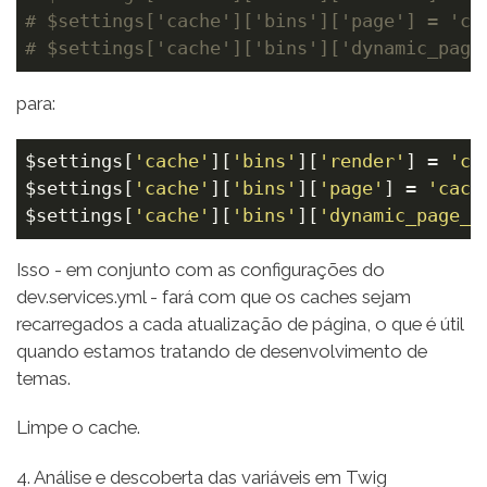
# $settings['cache']['bins']['page'] = 'ca
# $settings['cache']['bins']['dynamic_page
para:
$settings
[
'cache'
][
'bins'
][
'render'
] = 
'ca
$settings
[
'cache'
][
'bins'
][
'page'
] = 
'cach
$settings
[
'cache'
][
'bins'
][
'dynamic_page_c
Isso - em conjunto com as configurações do
dev.services.yml - fará com que os caches sejam
recarregados a cada atualização de página, o que é útil
quando estamos tratando de desenvolvimento de
temas.
Limpe o cache.
4. Análise e descoberta das variáveis em Twig