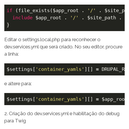
if
 (file_exists(
$app_root
 . 
'/'
 . 
$site_pa
include
$app_root
 . 
'/'
 . 
$site_path
 . 
'
}
Editar o settings.local.php para reconhecer o
dev.services.yml que será criado. No seu editor, procure
a linha:
$settings
[
'container_yamls'
][] = DRUPAL_RO
e altere para:
$settings
[
'container_yamls'
][] = 
$app_root
2. Criação do dev.services.yml e habilitação do debug
para Twig