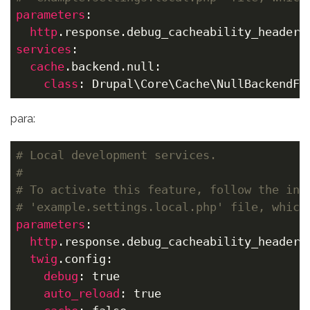
parameters
:

http
services
:

cache
.backend.null:

class
: Drupal\Core\Cache\NullBackendFa
para:
# Local development services.
#
# To activate this feature, follow the ins
# 'example.settings.local.php' file, which
parameters
:

http
.response.debug_cacheability_headers:
twig
.config:

debug
: true

auto_reload
: true
