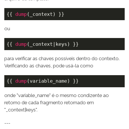
{{ 
dump
(_context) }}
ou
{{ 
dump
(_context|keys) }}
para verificar as chaves possíveis dentro do contexto.
Verificando as chaves, pode usá-la como
{{ 
dump
(variable_name) }}
onde "variable_name" é o mesmo condizente ao
retorno de cada fragmento retornado em
"_context|keys".
---