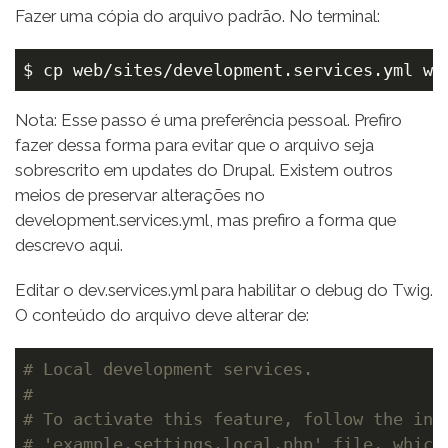
Fazer uma cópia do arquivo padrão. No terminal:
$ cp web/sites/development.services.yml we
Nota: Esse passo é uma preferência pessoal. Prefiro
fazer dessa forma para evitar que o arquivo seja
sobrescrito em updates do Drupal. Existem outros
meios de preservar alterações no
development.services.yml, mas prefiro a forma que
descrevo aqui.
Editar o dev.services.yml para habilitar o debug do Twig.
O conteúdo do arquivo deve alterar de:
# Local development services.
#
# To activate this feature, follow the ins
# 'example.settings.local.php' file, which