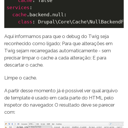
cache
services
:

cache
.backend.null:

class
: Drupal\Core\Cache\NullBackendFa
Aqui informamos para que o debug do Twig seja
reconhecido como ligado; Para que alterações em
Twig sejam recarregadas automaticamente - sem
precisar limpar o cache a cada alteração; E para
descartar o cache.
Limpe o cache.
A partir desse momento já é possível ver qual arquivo
de template é usado em cada parte do HTML pelo
inspetor do navegador. O resultado deve se parecer
com:
Image