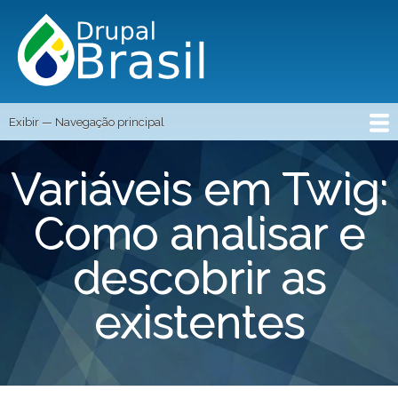
Pular
para
o
conteúdo
principal
Exibir — Navegação principal
NAVEGAÇÃO
Início
Blog
Eventos
Vagas
Curso Grátis
Login
Registre-se
Contato
Variáveis em Twig:
PRINCIPAL
Como analisar e
descobrir as
existentes