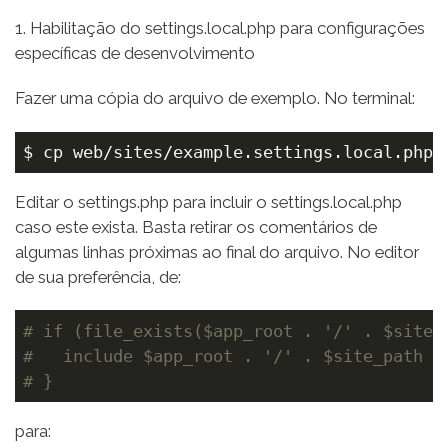
1. Habilitação do settings.local.php para configurações
específicas de desenvolvimento
Fazer uma cópia do arquivo de exemplo. No terminal:
$ cp web/sites/example.settings.local.php 
Editar o settings.php para incluir o settings.local.php
caso este exista. Basta retirar os comentários de
algumas linhas próximas ao final do arquivo. No editor
de sua preferência, de:
# if (file_exists($app_root . '/' . $site_
#   include $app_root . '/' . $site_path .
# }
para: