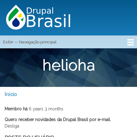
Pular
para
o
conteúdo
principal
Exibir — Navegação principal
NAVEGAÇÃO
Início
Blog
Eventos
Vagas
Curso Grátis
Login
Registre-se
Contato
helioha
PRINCIPAL
Início
TRILHA
Membro há
6 years 3 months
DE
Quero receber novidades da Drupal Brasil por e-mail.
NAVEGAÇÃO
Desliga