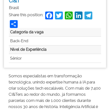
CI&T
NAVEGAÇÃO
Brasil
F
T
W
Li
T
Share this position:
a
w
h
n
el
S
c
itt
at
k
e
h
Categoria da vaga
e
er
s
e
gr
ar
Back-End
b
A
dI
a
e
Nível de Experiência
o
p
n
m
Sênior
o
p
k
Somos especialistas em transformação
tecnológica, unindo expertise humana à IA para
criar soluções tech escaláveis. Com mais de 7.400
CI&Ters ao redor do mundo, já formamos
parcerias com mais de 1.000 clientes durante
nossos 30 anos de história. Inteligência Artificial é