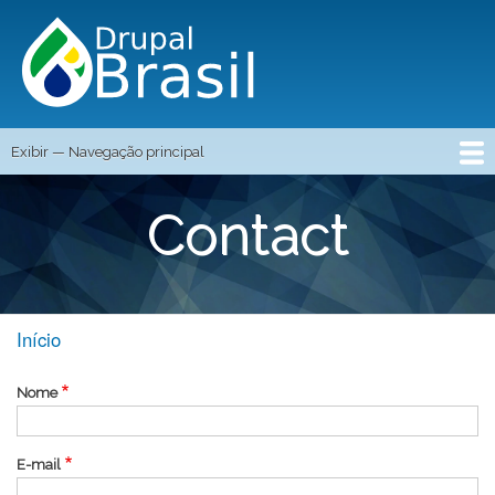
Pular
para
o
conteúdo
principal
Exibir — Navegação principal
NAVEGAÇÃO
Início
Blog
Eventos
Vagas
Curso Grátis
Login
Registre-se
Contato
Contact
PRINCIPAL
Início
TRILHA
Nome
DE
NAVEGAÇÃO
E-mail